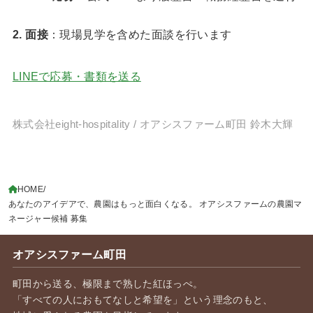
2. 面接
：現場見学を含めた面談を行います
LINEで応募・書類を送る
株式会社eight-hospitality / オアシスファーム町田 鈴木大輝
HOME
あなたのアイデアで、農園はもっと面白くなる。 オアシスファームの農園マ
ネージャー候補 募集
オアシスファーム町田
町田から送る、極限まで熟した紅ほっぺ。
「すべての人におもてなしと希望を」という理念のもと、