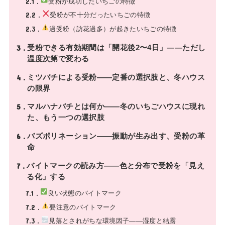
2.1
受粉が成功したいちごの特徴
2.2
受粉が不十分だったいちごの特徴
2.3
過受粉（訪花過多）が起きたいちごの特徴
3
受粉できる有効期間は「開花後2〜4日」——ただし
温度次第で変わる
4
ミツバチによる受粉——定番の選択肢と、冬ハウス
の限界
5
マルハナバチとは何か——冬のいちごハウスに現れ
た、もう一つの選択肢
6
バズポリネーション——振動が生み出す、受粉の革
命
7
バイトマークの読み方——色と分布で受粉を「見え
る化」する
7.1
良い状態のバイトマーク
7.2
要注意のバイトマーク
7.3
見落とされがちな環境因子——湿度と結露