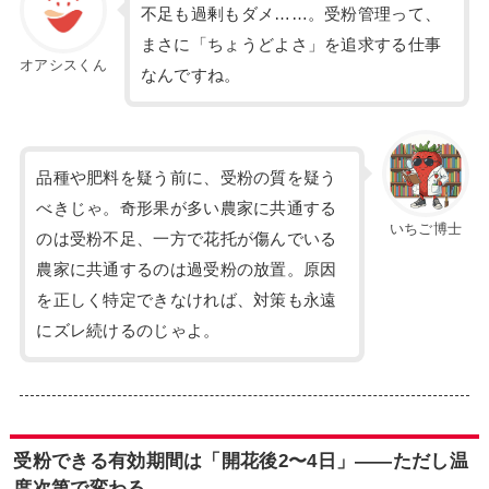
不足も過剰もダメ……。受粉管理って、
まさに「ちょうどよさ」を追求する仕事
オアシスくん
なんですね。
品種や肥料を疑う前に、受粉の質を疑う
べきじゃ。奇形果が多い農家に共通する
いちご博士
のは受粉不足、一方で花托が傷んでいる
農家に共通するのは過受粉の放置。原因
を正しく特定できなければ、対策も永遠
にズレ続けるのじゃよ。
受粉できる有効期間は「開花後2〜4日」——ただし温
度次第で変わる