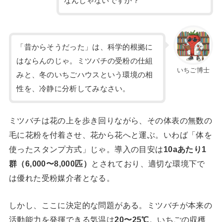
なんじゃないですか？
「昔からそうだった」は、科学的根拠に
はならんのじゃ。ミツバチの受粉の仕組
いちご博士
みと、冬のいちごハウスという環境の相
性を、冷静に分析してみなさい。
ミツバチは花の上を歩き回りながら、その体表の無数の
毛に花粉を付着させ、花から花へと運ぶ。いわば「体を
使ったスタンプ方式」じゃ。導入の目安は
10aあたり1
群（6,000〜8,000匹）
とされており、適切な環境下で
は優れた受粉媒介者となる。
しかし、ここに決定的な問題がある。ミツバチが本来の
活動能力を発揮できる気温は
20〜25℃
。いちごの収穫