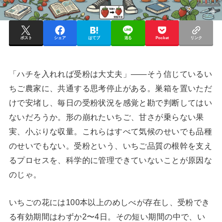
ポスト
シェア
はてブ
送る
Pocket
リンク
「ハチを入れれば受粉は大丈夫」——そう信じているい
ちご農家に、共通する思考停止がある。巣箱を置いただ
けで安堵し、毎日の受粉状況を感覚と勘で判断してはい
ないだろうか。形の崩れたいちご、甘さが乗らない果
実、小ぶりな収量。これらはすべて気候のせいでも品種
のせいでもない。受粉という、いちご品質の根幹を支え
るプロセスを、科学的に管理できていないことが原因な
のじゃ。
いちごの花には100本以上のめしべが存在し、受粉でき
る有効期間はわずか2〜4日。その短い期間の中で、い