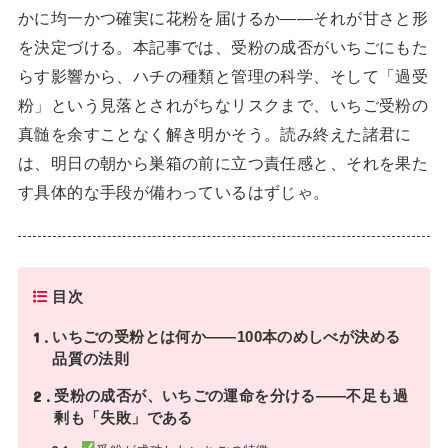
かに均一かつ確実に花粉を届けるか——それが甘さと形
を決定づける。本記事では、受粉の成否がいちごにもた
らす影響から、ハチの種類と管理の科学、そして「過受
粉」という見落とされがちなリスクまで、いちご受粉の
真髄を余すことなく解き明かそう。読み終えた諸君に
は、明日の朝から巣箱の前に立つ責任感と、それを果た
す具体的な手段が備わっているはずじゃ。
目次
1
いちごの受粉とは何か——100本のめしべが決める
品質の法則
2
受粉の成否が、いちごの運命を分ける——不足も過
剰も「失敗」である