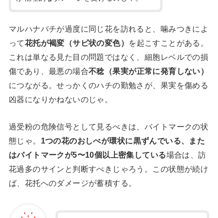
マルハナバチが過度に同じ花を訪れると、噛みつきによ
って
花托が褐変（サビ状の変色）
を起こすことがある。
これは単なる見た目の問題ではなく、細胞レベルでの損
傷であり、最悪の場合
不稔（果実が正常に発育しない）
につながる。せっかくのハチの勤勉さが、果実を傷める
凶器になりかねないのじゃ。
過受粉の危険信号として見るべきは、バイトマークの状
態じゃ。
1つの花のおしべが環状に黒ずんでいる、また
はバイトマークが5〜10個以上密集している
場合は、訪
花過多のサインと判断すべきじゃろう。この状態が続け
ば、花托へのダメージが蓄積する。