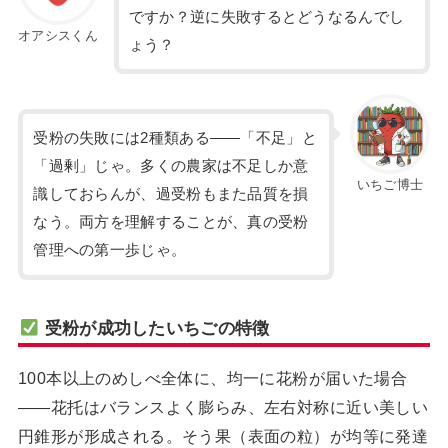
ですか？逆に失敗するとどうなるんでし
オアシスくん
ょう？
受粉の失敗には2種類ある——「不足」と
「過剰」じゃ。多くの農家は不足しか意
いちご博士
識しておらんが、過受粉もまた品質を損
なう。両方を理解することが、真の受粉
管理への第一歩じゃ。
受粉が成功したいちごの特徴
100本以上のめしべ全体に、均一に花粉が届いた場合
——花托はバランスよく膨らみ、左右対称に近い美しい
円錐形が形成される。そう果（表面の粒）が均等に発達