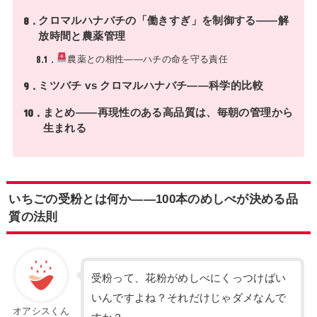
8
クロマルハナバチの「働きすぎ」を制御する——解
放時間と農薬管理
8.1
農薬との相性——ハチの命を守る責任
9
ミツバチ vs クロマルハナバチ——科学的比較
10
まとめ——再現性のある高品質は、毎朝の管理から
生まれる
いちごの受粉とは何か——100本のめしべが決める品
質の法則
受粉って、花粉がめしべにくっつけばい
いんですよね？それだけじゃダメなんで
オアシスくん