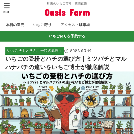
町田のいちご狩り・農園直売
Oasis Farm
MENU
本日の直売
いちご狩り
アクセス・駐車場
いちご狩りを予約する
2026.03.19
いちご博士と学ぶ「一粒の真理」
いちごの受粉とハチの選び方｜ミツバチとマル
ハナバチの違いをいちご博士が徹底解説