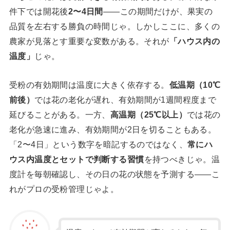
件下では開花後
2〜4日間
——この期間だけが、果実の
品質を左右する勝負の時間じゃ。しかしここに、多くの
農家が見落とす重要な変数がある。それが
「ハウス内の
温度」
じゃ。
受粉の有効期間は温度に大きく依存する。
低温期（10℃
前後）
では花の老化が遅れ、有効期間が1週間程度まで
延びることがある。一方、
高温期（25℃以上）
では花の
老化が急速に進み、有効期間が2日を切ることもある。
「2〜4日」という数字を暗記するのではなく、
常にハ
ウス内温度とセットで判断する習慣
を持つべきじゃ。温
度計を毎朝確認し、その日の花の状態を予測する——こ
れがプロの受粉管理じゃよ。