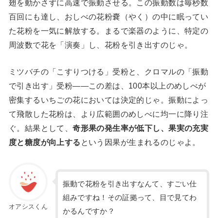
翅を動かさずに高速で振動させる。この振動数は毎秒数
百回にも達し、おしべの花粉嚢（やく）の中に眠ってい
た花粉を一気に解放する。まるで楽器のように、特定の
周波数で花を「演奏」し、花粉を引き出すのじゃ。
ミツバチの「こすりつける」受粉と、クロマルの「振動
で引き出す」受粉——この差は、100本以上のめしべが
密集するいちごの花においては決定的じゃ。振動によっ
て飛散した花粉は、より広範囲のめしべに均一に降り注
ぐ。結果として、
奇形果の発生率が低下し、果実の充実
度と糖度が向上する
という因果が生まれるのじゃよ。
振動で花粉を引き出すなんて、すごい仕
組みですね！その証拠って、目で見てわ
オアシスくん
かるんですか？