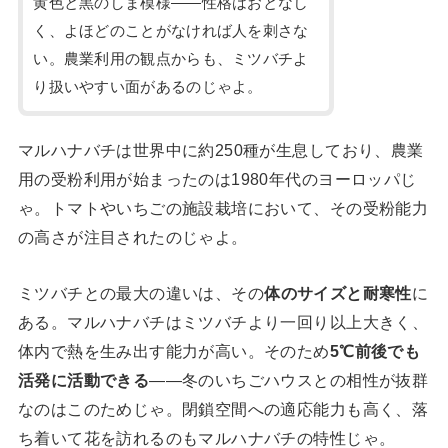
黄色と黒のしま模様——性格はおとなし
く、よほどのことがなければ人を刺さな
い。農業利用の観点からも、ミツバチよ
り扱いやすい面があるのじゃよ。
マルハナバチは世界中に約250種が生息しており、農業
用の受粉利用が始まったのは1980年代のヨーロッパじ
ゃ。トマトやいちごの施設栽培において、その受粉能力
の高さが注目されたのじゃよ。
ミツバチとの最大の違いは、その
体のサイズと耐寒性
に
ある。マルハナバチはミツバチより一回り以上大きく、
体内で熱を生み出す能力が高い。そのため
5℃前後でも
活発に活動できる
——冬のいちごハウスとの相性が抜群
なのはこのためじゃ。閉鎖空間への適応能力も高く、落
ち着いて花を訪れるのもマルハナバチの特性じゃ。